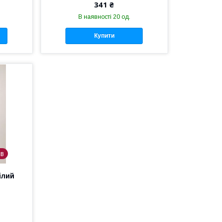
341 ₴
В наявності 20 од.
Купити
ів
ілий