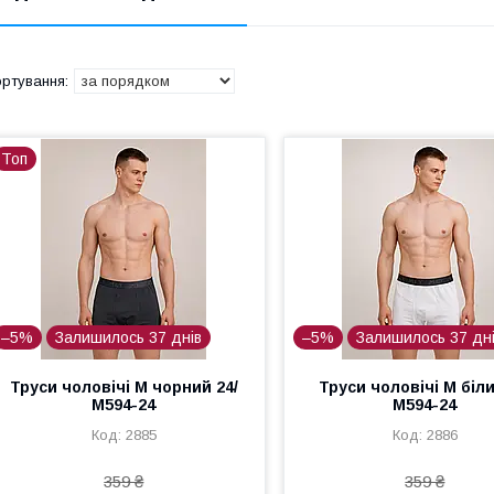
Топ
–5%
Залишилось 37 днів
–5%
Залишилось 37 дн
Труси чоловічі M чорний 24/
Труси чоловічі M біли
М594-24
М594-24
2885
2886
359 ₴
359 ₴