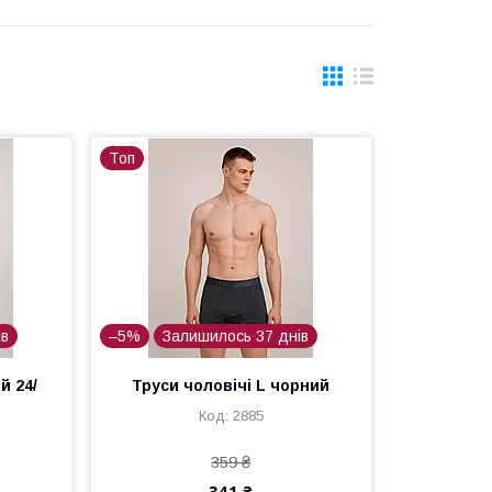
Топ
ів
–5%
Залишилось 37 днів
й 24/
Труси чоловічі L чорний
2885
359 ₴
341 ₴