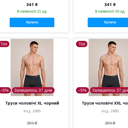
341 ₴
341 ₴
В наявності 21 од.
В наявності 20 од.
Купити
Купити
Топ
Топ
–5%
Залишилось 37 днів
–5%
Залишилось 37 дн
Труси чоловічі XL чорний
Труси чоловічі XXL ч
2885
2885
359 ₴
359 ₴