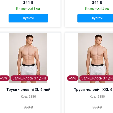
341 ₴
341 ₴
В наявності 8 од.
В наявності 1 од.
Купити
Купити
–5%
Залишилось 37 днів
–5%
Залишилось 37 дн
Труси чоловічі XL білий
Труси чоловічі XXL б
2886
2886
359 ₴
359 ₴