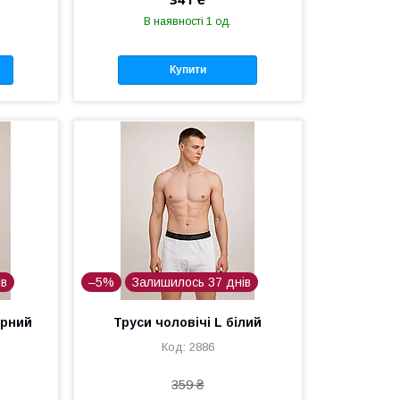
В наявності 1 од.
Купити
ів
–5%
Залишилось 37 днів
орний
Труси чоловічі L білий
2886
359 ₴