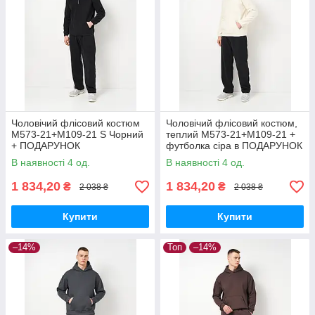
Чоловічий флісовий костюм
Чоловічий флісовий костюм,
М573-21+М109-21 S Чорний
теплий М573-21+М109-21 +
+ ПОДАРУНОК
футболка сіра в ПОДАРУНОК
S Молочний
В наявності 4 од.
В наявності 4 од.
1 834,20
1 834,20
₴
₴
2 038 ₴
2 038 ₴
Купити
Купити
–14%
Топ
–14%