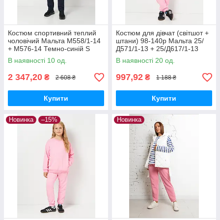
Костюм спортивний теплий
Костюм для дівчат (світшот +
чоловічий Мальта М558/1-14
штани) 98-140р Мальта 25/
+ М576-14 Темно-синій S
Д571/1-13 + 25/Д617/1-13
Рожевий 122 см.
В наявності 10 од.
В наявності 20 од.
2 347,20
997,92
₴
₴
2 608 ₴
1 188 ₴
Купити
Купити
Новинка
–15%
Новинка