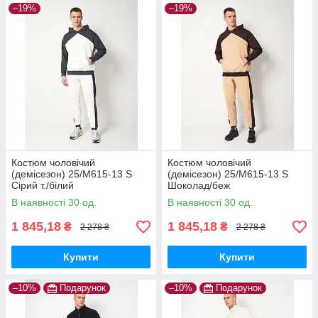
–19%
–19%
Костюм чоловічий
Костюм чоловічий
(демісезон) 25/М615-13 S
(демісезон) 25/М615-13 S
Сірий т./білий
Шоколад/беж
В наявності 30 од.
В наявності 30 од.
1 845,18
1 845,18
₴
₴
2 278 ₴
2 278 ₴
Купити
Купити
–10%
Подарунок
–10%
Подарунок