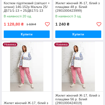
Костюм підлітковий (світшот +
Жилет жіночий Ж-17, білий з
штани) 146-152р Мальта 25/
плащівки 48 р. Білий
Д571/1-13 + 25/Д617/1-13
(2901000423999)
демісезон, рожевий 146 см.
В наявності 20 од.
В наявності 3 од.
1 128,80
1 240
₴
₴
1 328 ₴
Купити
Купити
Новинка
Новинка
Жилет жіночий Ж-17, білий з
плащівки 56 р. Білий
Жилет жіночий Ж-17, білий з
(2901000424019)