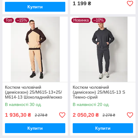
1 199
₴
Купити
Топ
–15%
Новинка
–10%
Костюм чоловічий
Костюм чоловічий
(демісезон) 25/М615-13+25/
(демісезон) 25/М615-13 S
М614-13 Шоколадний/мокко
Темно-сірий
S
В наявності 30 од.
В наявності 20 од.
1 936,30
2 050,20
₴
₴
2 278 ₴
2 278 ₴
Купити
Купити