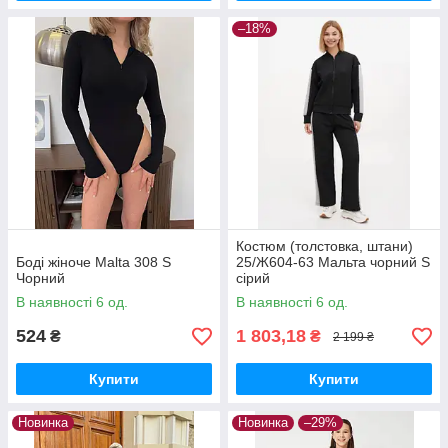
–18%
Костюм (толстовка, штани)
Боді жіноче Мalta 308 S
25/Ж604-63 Мальта чорний S
Чорний
сірий
В наявності 6 од.
В наявності 6 од.
524
1 803,18
₴
₴
2 199 ₴
Купити
Купити
Новинка
Новинка
–29%