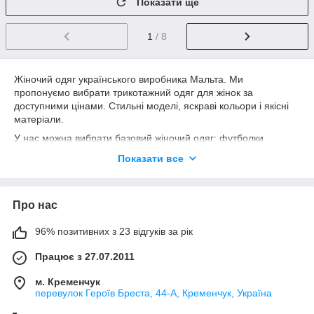
Показати ще
1
/ 8
Жіночий одяг українського виробника Мальта. Ми
пропонуємо вибрати трикотажний одяг для жінок за
доступними цінами. Стильні моделі, яскраві кольори і якісні
матеріали.
У нас можна вибрати базовий жіночий одяг: футболки,
світшоти, худі, толстовки, штани, спідниці, сукні. Також
Показати все
пропонуємо домашній одяг і нічні сорочки з піжамами.
Жіночий одяг для всіх сезонів. Спортивні шорти, легкі майки і
повітряні сукні для літніх образів. Демісезонний одяг з
Про нас
утепленими худі, світшотами і штанами. Базові речі в темних і
яскравих кольорах, однотонні або з принтами дозволять
зібрати комфортний і трендовий образ на кожен день.
96% позитивних з 23 відгуків за рік
Одяг для повсякденного, спортивного і ділового стилів.
Працює з 27.07.2011
Допоможемо підібрати потрібний розмір і фасон. Спортивні
костюми різних моделей, строгі спідниці з сорочками
м. Кременчук
холодних відтінків, сукні вільного крою для вуличного стилю і
перевулок Героїв Бреста, 44-А, Кременчук, Україна
незвичайні принти додадуть у ваш образ індивідуальності. З