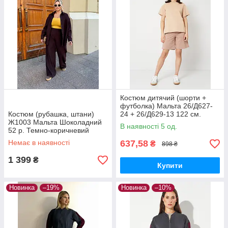
Костюм дитячий (шорти +
футболка) Мальта 26/Д627-
Костюм (рубашка, штани)
24 + 26/Д629-13 122 см.
Ж1003 Мальта Шоколадний
Бежевий
В наявності 5 од.
52 р. Темно-коричневий
Немає в наявності
637,58
₴
898 ₴
1 399
₴
Купити
Новинка
–19%
Новинка
–10%