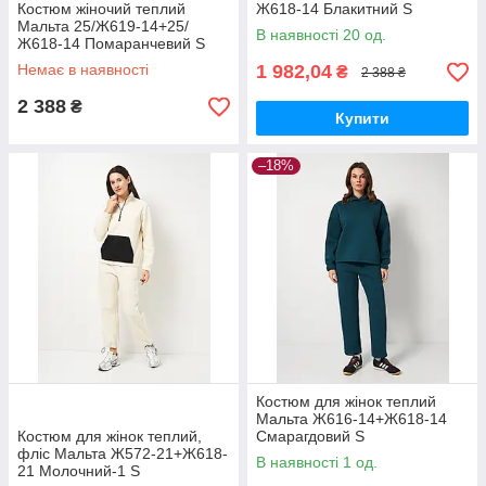
Костюм жіночий теплий
Ж618-14 Блакитний S
Мальта 25/Ж619-14+25/
(2901000465654)
В наявності 20 од.
Ж618-14 Помаранчевий S
(2901000465593)
Немає в наявності
1 982,04
₴
2 388 ₴
2 388
₴
Купити
–18%
Костюм для жінок теплий
Мальта Ж616-14+Ж618-14
Костюм для жінок теплий,
Смарагдовий S
фліс Мальта Ж572-21+Ж618-
В наявності 1 од.
21 Молочний-1 S