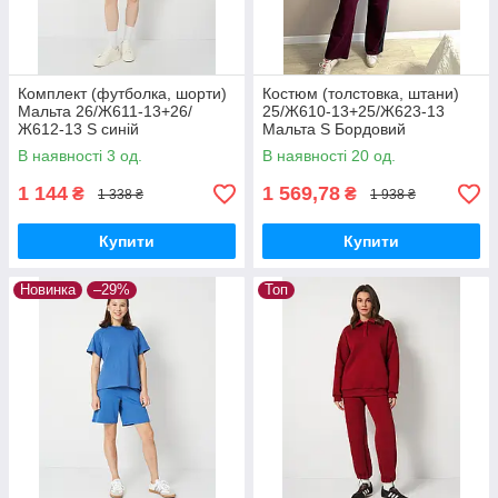
Комплект (футболка, шорти)
Костюм (толстовка, штани)
Мальта 26/Ж611-13+26/
25/Ж610-13+25/Ж623-13
Ж612-13 S синій
Мальта S Бордовий
(2901000463568)
В наявності 3 од.
В наявності 20 од.
1 144
1 569,78
₴
₴
1 338 ₴
1 938 ₴
Купити
Купити
Новинка
–29%
Топ