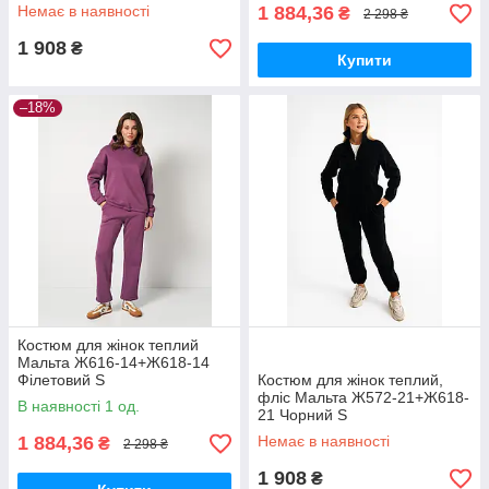
Молочний-1
Немає в наявності
1 884,36
₴
2 298 ₴
1 908
₴
Купити
–18%
Костюм для жінок теплий
Мальта Ж616-14+Ж618-14
Філетовий S
Костюм для жінок теплий,
фліс Мальта Ж572-21+Ж618-
В наявності 1 од.
21 Чорний S
1 884,36
Немає в наявності
₴
2 298 ₴
1 908
₴