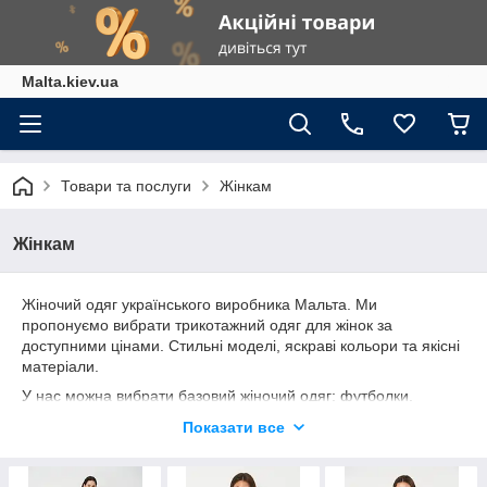
Malta.kiev.ua
Товари та послуги
Жінкам
Жінкам
Жіночий одяг українського виробника Мальта. Ми
пропонуємо вибрати трикотажний одяг для жінок за
доступними цінами. Стильні моделі, яскраві кольори та якісні
матеріали.
У нас можна вибрати базовий жіночий одяг: футболки,
світшоти, худі, толстовки, штани, спідниці, плаття. Також
Показати все
пропонуємо домашній одяг і нічні сорочки з піжамами.
Жіночий одяг для всіх сезонів. Спортивні шорти, легкі майки
та повітряні сукні для літніх образів. Демісезонний одяг з