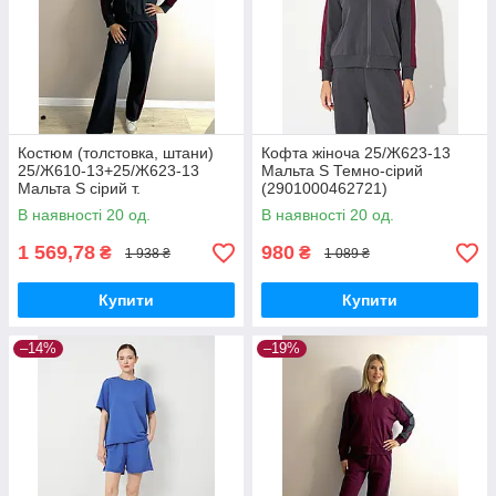
Костюм (толстовка, штани)
Кофта жіноча 25/Ж623-13
25/Ж610-13+25/Ж623-13
Мальта S Темно-сірий
Мальта S сірий т.
(2901000462721)
В наявності 20 од.
В наявності 20 од.
1 569,78
980
₴
₴
1 938 ₴
1 089 ₴
Купити
Купити
–14%
–19%