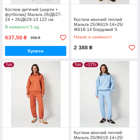
Костюм дитячий (шорти +
футболка) Мальта 26/Д627-
24 + 26/Д629-13 122 см.
Костюм жіночий теплий
синій
Мальта 25/Ж619-14+25/
В наявності 5 од.
Ж618-14 Бордовий S
(2901000465661)
637,58
Немає в наявності
₴
898 ₴
2 388
₴
Купити
Топ
Топ
–17%
Костюм жіночий теплий
Мальта 25/Ж619-14+25/