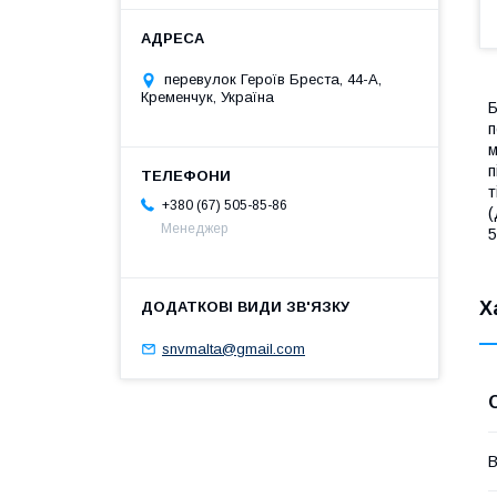
перевулок Героїв Бреста, 44-А,
Кременчук, Україна
Б
п
м
п
т
+380 (67) 505-85-86
(
Менеджер
5
Х
snvmalta@gmail.com
В