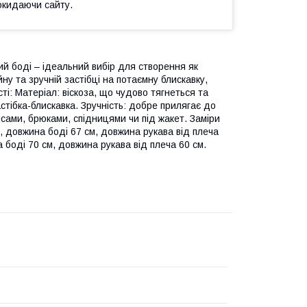
окидаючи сайту.
ий боді – ідеальний вибір для створення як
у та зручній застібці на потаємну блискавку,
і: Матеріал: віскоза, що чудово тягнеться та
астібка-блискавка. Зручність: добре прилягає до
нсами, брюками, спідницями чи під жакет. Заміри
м, довжина боді 67 см, довжина рукава від плеча
а боді 70 см, довжина рукава від плеча 60 см.