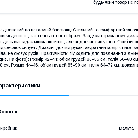
будь-який товар не п
оді жіночий на потаємній блискавці Стильний та комфортний жіноч
овсякденного, так і елегантного образу. Завдяки стриманому дизайн
одель виглядає мінімалістично, але водночас вишукано. Особливост
ідкреслює силует. Дизайн: довгий рукав, акуратний комір-стійка, з
іла, не сковує рухів. Практичність: підходить для поєднання з джи
див. на фото): Розмір 42–44: об’єм грудей 80–85 см, талія 60–68 с
8 см. Розмір 44–46: об’єм грудей 85–90 см, талія 64–72 см, довжин
арактеристики
Основні
иробник
Мальта