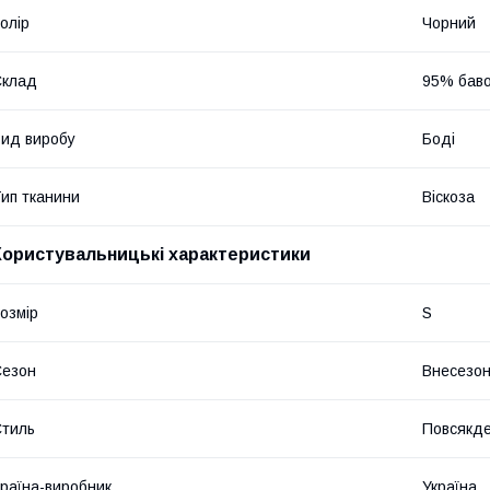
олір
Чорний
Склад
95% баво
ид виробу
Боді
ип тканини
Віскоза
Користувальницькі характеристики
озмір
S
Сезон
Внесезо
тиль
Повсякде
раїна-виробник
Україна