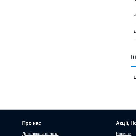
Р
Д
І
Ц
Про нас
Акції, Н
Доставка и оплата
Новинки