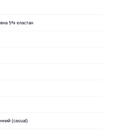
вна 5% еластан
н
нний (casual)