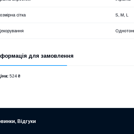
озмірна сітка
S, M, L
екорування
Однотон
нформація для замовлення
іна:
524 ₴
овинки, Відгуки