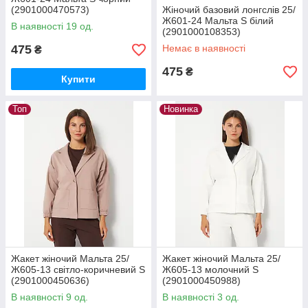
(2901000470573)
Жіночий базовий лонгслів 25/
Ж601-24 Мальта S білий
В наявності 19 од.
(2901000108353)
475
Немає в наявності
₴
475
₴
Купити
Топ
Новинка
Жакет жіночий Мальта 25/
Жакет жіночий Мальта 25/
Ж605-13 світло-коричневий S
Ж605-13 молочний S
(2901000450636)
(2901000450988)
В наявності 9 од.
В наявності 3 од.