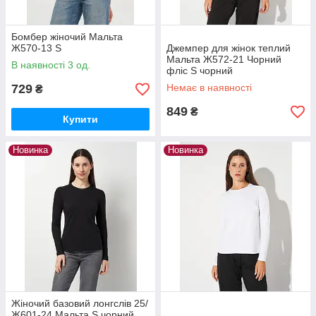
Бомбер жіночий Мальта
Ж570-13 S
Джемпер для жінок теплий
Мальта Ж572-21 Чорний
В наявності 3 од.
фліс S чорний
729
Немає в наявності
₴
849
₴
Купити
Новинка
Новинка
Жіночий базовий лонгслів 25/
Ж601-24 Мальта S чорний