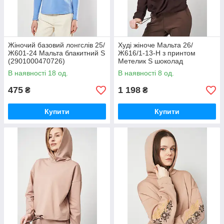
Жіночий базовий лонгслів 25/
Худі жіноче Мальта 26/
Ж601-24 Мальта блакитний S
Ж616/1-13-Н з принтом
(2901000470726)
Метелик S шоколад
В наявності 18 од.
В наявності 8 од.
475
1 198
₴
₴
Купити
Купити