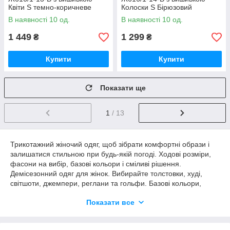
Квіти S темно-коричневе
Колоски S Бірюзовий
В наявності 10 од.
В наявності 10 од.
1 449
1 299
₴
₴
Купити
Купити
Показати ще
1
/ 13
Трикотажний жіночий одяг, щоб зібрати комфортні образи і
залишатися стильною при будь-якій погоді. Ходові розміри,
фасони на вибір, базові кольори і сміливі рішення.
Демісезонний одяг для жінок. Вибирайте толстовки, худі,
світшоти, джемпери, реглани та гольфи. Базові кольори,
темні і пастельні відтінки або яскраві фарби принтів.
Показати все
Однотонні худі і принтовані світшоти. Двоколірні реглани і
одноколірні лонги, толстовки з декором у вигляді малюнків і
строгі гольфи. Повсякденні лонги, реглани та світшоти або