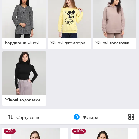
спортивні толстовки з худі допоможуть створити улюблений і
зручний образ. Поєднуйте м'який трикотажний верх із
джинсами, штанами, спідницями або навіть платтями. Якщо
ви шукаєте жіночий одяг для повсякденного та спортивного
стилів, тоді ласкаво просимо.
Кардигани жіночі
Жіночі джемпери
Жіночі толстовки
Жіночі водолазки
Сортування
0
Фільтри
–5%
–10%