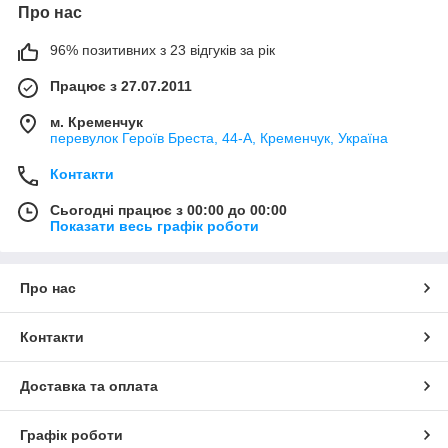
спортивні толстовки з худі допоможуть створити улюблений і
Про нас
зручний образ. Поєднуйте м'який трикотажний верх з
джинсами, брюками, спідницями або навіть сукнями. Якщо
96% позитивних з 23 відгуків за рік
ви шукаєте жіночий одяг для повсякденного і спортивного
стилів, тоді ласкаво просимо.
Працює з 27.07.2011
м. Кременчук
перевулок Героїв Бреста, 44-А, Кременчук, Україна
Контакти
Сьогодні працює з 00:00 до 00:00
Показати весь графік роботи
Про нас
Контакти
Доставка та оплата
Графік роботи