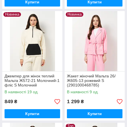
Купити
Купити
Новинка
Новинка
Джемпер для жінок теплий
Жакет жіночий Мальта 26/
Мальта Ж572-21 Молочний-1
Ж605-13 рожевий S
фліс S Молочний
(2901000468785)
В наявності 19 од.
В наявності 9 од.
849
1 299
₴
₴
Купити
Купити
Топ