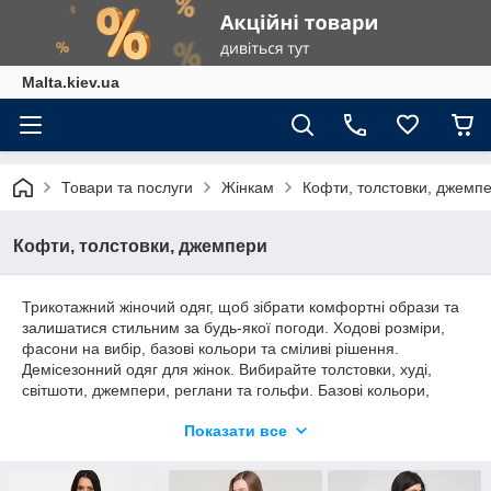
Malta.kiev.ua
Товари та послуги
Жінкам
Кофти, толстовки, джемп
Кофти, толстовки, джемпери
Трикотажний жіночий одяг, щоб зібрати комфортні образи та
залишатися стильним за будь-якої погоди. Ходові розміри,
фасони на вибір, базові кольори та сміливі рішення.
Демісезонний одяг для жінок. Вибирайте толстовки, худі,
світшоти, джемпери, реглани та гольфи. Базові кольори,
темні та пастельні відтінки або яскраві кольори принтів.
Показати все
Однотонні худі та принтовані світшоти. Двоколірні реглани й
одноколірні лонги, толстовки з декором у формі малюнків і
строгих гольфів. Повсякденні лонги, реглани та світшоти або