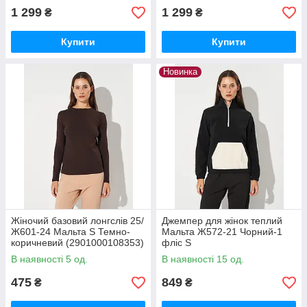
1 299
1 299
₴
₴
Купити
Купити
Новинка
Жіночий базовий лонгслів 25/
Джемпер для жінок теплий
Ж601-24 Мальта S Темно-
Мальта Ж572-21 Чорний-1
коричневий (2901000108353)
фліс S
В наявності 5 од.
В наявності 15 од.
475
849
₴
₴