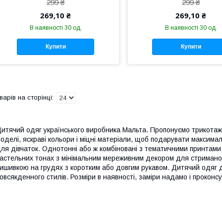
299 ₴
299 ₴
269,10 ₴
269,10 ₴
В наявності 30 од.
В наявності 30 од.
Купити
Купити
итячий одяг українського виробника Мальта. Пропонуємо трикотаж
оделі, яскраві кольори і міцні матеріали, щоб подарувати максим
ля дівчаток. Однотонні або ж комбіновані з тематичними принтами і
астельних тонах з мінімальним мереживним декором для стримано
ишивкою на грудях з коротким або довгим рукавом. Дитячий одяг д
овсякденного стилів. Розміри в наявності, заміри надамо і прокон