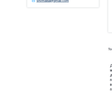
snvmalta@gmail.com
Д
м
д
п
в
п