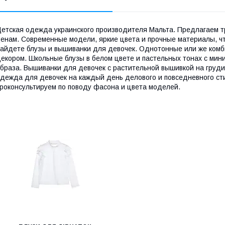
етская одежда украинского производителя Мальта. Предлагаем 
енам. Современные модели, яркие цвета и прочные материалы, ч
айдете блузы и вышиванки для девочек. Однотонные или же комб
екором. Школьные блузы в белом цвете и пастельных тонах с ми
браза. Вышиванки для девочек с растительной вышивкой на груди
дежда для девочек на каждый день делового и повседневного ст
роконсультируем по поводу фасона и цвета моделей.