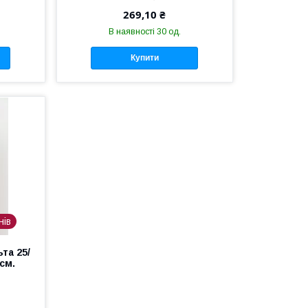
269,10 ₴
В наявності 30 од.
Купити
нів
та 25/
см.