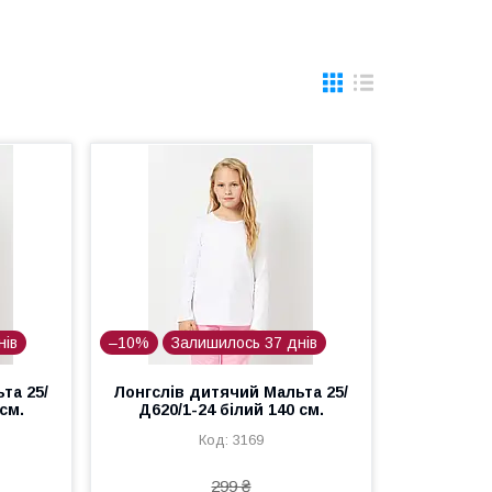
нів
–10%
Залишилось 37 днів
та 25/
Лонгслів дитячий Мальта 25/
см.
Д620/1-24 білий 140 см.
3169
299 ₴