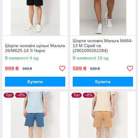
Шорти чоловічі Мальта М484-
Шорти чоловічі щільні Мальта
13 M Сірий св.
26/М625-14 S Чорні
(2901000262284)
В наявності 4 од.
В наявності 16 од.
899
589
₴
₴
949 ₴
639 ₴
Купити
Купити
Топ
–8%
Топ
–8%