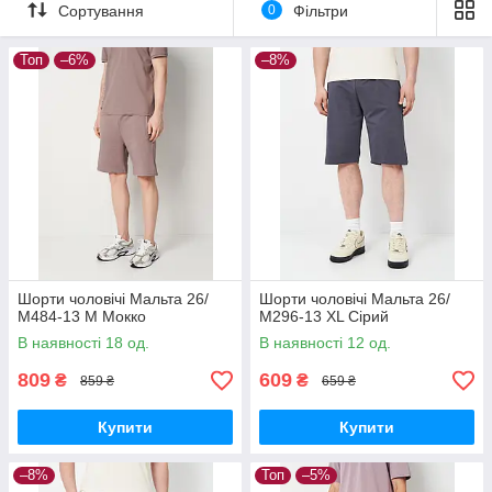
Сортування
0
Фільтри
Топ
–6%
–8%
Шорти чоловічі Мальта 26/
Шорти чоловічі Мальта 26/
М484-13 M Мокко
М296-13 XL Сірий
В наявності 18 од.
В наявності 12 од.
809
609
₴
₴
859 ₴
659 ₴
Купити
Купити
–8%
Топ
–5%