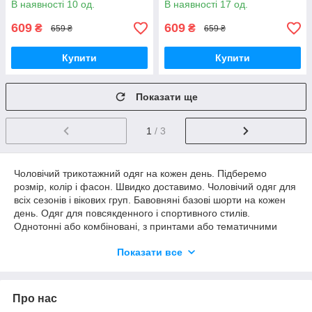
В наявності 10 од.
В наявності 17 од.
609
609
₴
₴
659 ₴
659 ₴
Купити
Купити
Показати ще
1
/ 3
Чоловічий трикотажний одяг на кожен день. Підберемо
розмір, колір і фасон. Швидко доставимо. Чоловічий одяг для
всіх сезонів і вікових груп. Бавовняні базові шорти на кожен
день. Одяг для повсякденного і спортивного стилів.
Однотонні або комбіновані, з принтами або тематичними
написами. Прямий крій, пояс на шнурівці, базові кольори і
Показати все
стовідсоткова бавовна. Легко комбінувати з літніми
футболками і поло. Чоловічий літній одяг на кожен день від
українського виробника за хорошою ціною.
Про нас