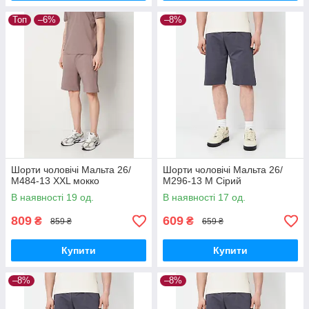
Топ
–6%
–8%
Шорти чоловічі Мальта 26/
Шорти чоловічі Мальта 26/
М484-13 XXL мокко
М296-13 M Сірий
В наявності 19 од.
В наявності 17 од.
809
609
₴
₴
859 ₴
659 ₴
Купити
Купити
–8%
–8%