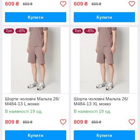
609
609
₴
₴
659 ₴
659 ₴
Купити
Купити
Топ
–6%
Топ
–6%
Шорти чоловічі Мальта 26/
Шорти чоловічі Мальта 26/
М484-13 L мокко
М484-13 XL мокко
В наявності 19 од.
В наявності 19 од.
809
809
₴
₴
859 ₴
859 ₴
Купити
Купити