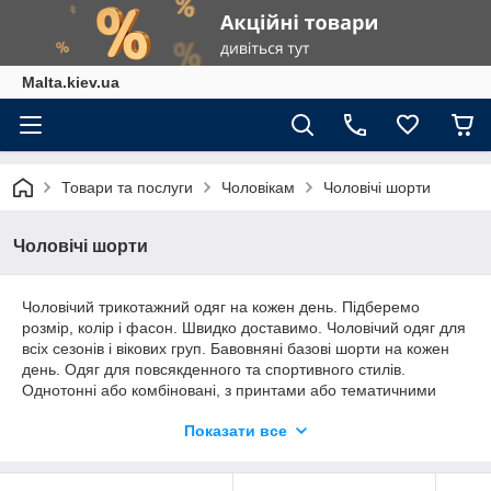
Malta.kiev.ua
Товари та послуги
Чоловікам
Чоловічі шорти
Чоловічі шорти
Чоловічий трикотажний одяг на кожен день. Підберемо
розмір, колір і фасон. Швидко доставимо. Чоловічий одяг для
всіх сезонів і вікових груп. Бавовняні базові шорти на кожен
день. Одяг для повсякденного та спортивного стилів.
Однотонні або комбіновані, з принтами або тематичними
написами. Прямий крій, пояс на шнурівці, базові кольори та
Показати все
стовідсоткова бавовна. Легко комбінувати з літніми
футболками та поло. Чоловічий літній одяг на кожен день від
українського виробника за гарною ціною.