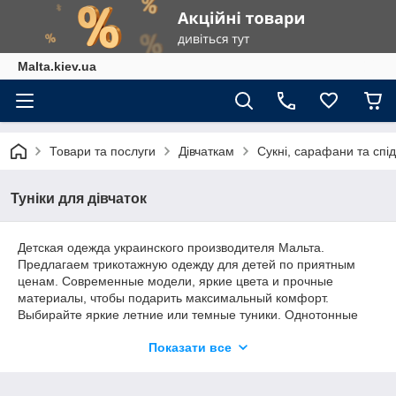
Malta.kiev.ua
Товари та послуги
Дівчаткам
Сукні, сарафани та спід
Туніки для дівчаток
Детская одежда украинского производителя Мальта.
Предлагаем трикотажную одежду для детей по приятным
ценам. Современные модели, яркие цвета и прочные
материалы, чтобы подарить максимальный комфорт.
Выбирайте яркие летние или темные туники. Однотонные
или же комбинированные с тематическими принтами. Туники
Показати все
для девочек с удлиненной задней частью, с капюшоном и
карманом-кенгуру. Детская одежда для девочек на каждый
день спортивного и повседневного стилей. Размеры в