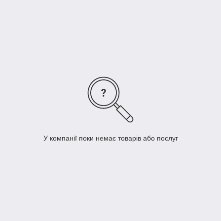
наличии, замеры предоставим и проконсультируем по
поводу фасона и цвета моделей.
У компанії поки немає товарів або послуг