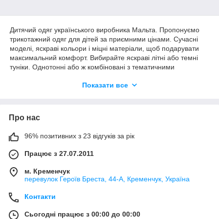
Дитячий одяг українського виробника Мальта. Пропонуємо
трикотажний одяг для дітей за приємними цінами. Сучасні
моделі, яскраві кольори і міцні матеріали, щоб подарувати
максимальний комфорт. Вибирайте яскраві літні або темні
туніки. Однотонні або ж комбіновані з тематичними
принтами. Туніки для дівчаток з подовженою задньою
Показати все
частиною, з капюшоном і кишенею-кенгуру. Дитячий одяг для
дівчаток на кожен день спортивного і повсякденного стилів.
Розміри в наявності, заміри надамо і проконсультуємо з
приводу фасону і кольору моделей.
Про нас
96% позитивних з 23 відгуків за рік
Працює з 27.07.2011
м. Кременчук
перевулок Героїв Бреста, 44-А, Кременчук, Україна
Контакти
Сьогодні працює з 00:00 до 00:00