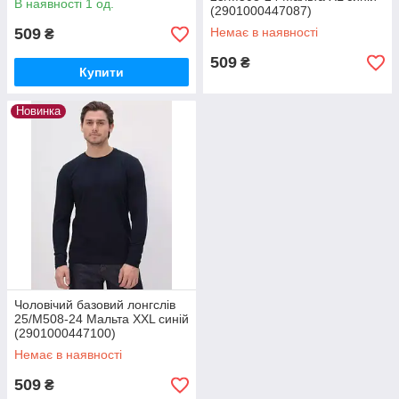
В наявності 1 од.
(2901000447087)
509
Немає в наявності
₴
509
₴
Купити
Новинка
Чоловічий базовий лонгслів
25/М508-24 Мальта XXL синій
(2901000447100)
Немає в наявності
509
₴