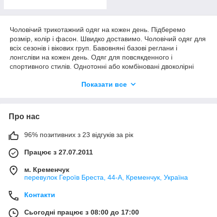
Чоловічий трикотажний одяг на кожен день. Підберемо
розмір, колір і фасон. Швидко доставимо. Чоловічий одяг для
всіх сезонів і вікових груп. Бавовняні базові реглани і
лонгсліви на кожен день. Одяг для повсякденного і
спортивного стилів. Однотонні або комбіновані двоколірні
реглани. З принтами, тематичними малюнками або
Показати все
написами по центру. Базові кольори або яскраві фарби.
Темні відтінки і пастельні тони. Повсякденний чоловічий
базовий одяг за адекватною ціною.
Про нас
96% позитивних з 23 відгуків за рік
Працює з 27.07.2011
м. Кременчук
перевулок Героїв Бреста, 44-А, Кременчук, Україна
Контакти
Сьогодні працює з 08:00 до 17:00