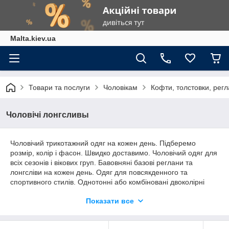
Malta.kiev.ua
Товари та послуги
Чоловікам
Кофти, толстовки, рег
Чоловічі лонгсливы
Чоловічий трикотажний одяг на кожен день. Підберемо
розмір, колір і фасон. Швидко доставимо. Чоловічий одяг для
всіх сезонів і вікових груп. Бавовняні базові реглани та
лонгсліви на кожен день. Одяг для повсякденного та
спортивного стилів. Однотонні або комбіновані двоколірні
реглани. З принтами, тематичними малюнками або
Показати все
написами по центру. Базові кольори або яскраві кольори.
Темні відтінки та пастельні тони. Повсякденний чоловічий
базовий одяг за адекватною ціною.