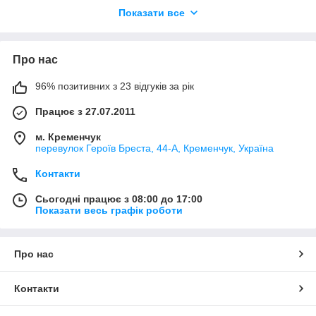
дизайн, стримані тони і базові кольори, щоб легко поєднувати
Показати все
з джинсами і верхом. Темні вставки виділяють силует і
роблять його візуально стрункішим. Повсякденний чоловічий
базовий одяг за приємною ціною.
Про нас
96% позитивних з 23 відгуків за рік
Працює з 27.07.2011
м. Кременчук
перевулок Героїв Бреста, 44-А, Кременчук, Україна
Контакти
Сьогодні працює з 08:00 до 17:00
Показати весь графік роботи
Про нас
Контакти