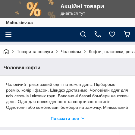
Malta.kiev.ua
Товари та послуги
Чоловікам
Кофти, толстовки, рег
Чоловічі кофти
Чоловічий трикотажний одяг на кожен день. Підберемо
розмір, колір і фасон. Швидко доставимо. Чоловічий одяг для
всіх сезонів і вікових груп. Бавовняні базові бомбери на кожен
день. Одяг для повсякденного та спортивного стилів.
Однотонні або комбіновані бомбери на замочку. Мінімальний
дизайн, стримані тони та базові кольори, щоб легко
Показати все
поєднувати з джинсами та верхом. Темні вставки виділяють
силует і роблять його візуально стрункішим. Повсякденний
чоловічий базовий одяг за приємною ціною