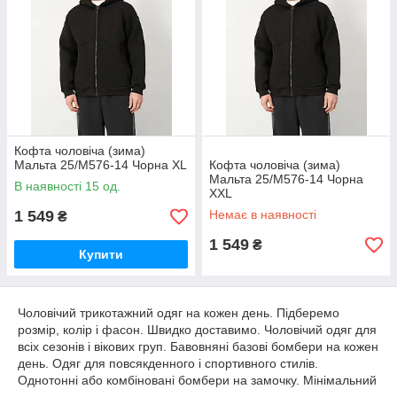
Кофта чоловіча (зима)
Мальта 25/М576-14 Чорна XL
Кофта чоловіча (зима)
Мальта 25/М576-14 Чорна
В наявності 15 од.
XXL
1 549
Немає в наявності
₴
1 549
₴
Купити
Чоловічий трикотажний одяг на кожен день. Підберемо
розмір, колір і фасон. Швидко доставимо. Чоловічий одяг для
всіх сезонів і вікових груп. Бавовняні базові бомбери на кожен
день. Одяг для повсякденного і спортивного стилів.
Однотонні або комбіновані бомбери на замочку. Мінімальний