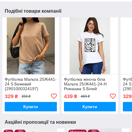
Подібні товари компанії
Футболка Мальта 25Ж441-
Футболка жіноча біла
Футб
24 S Бежевий
Мальта 25/Ж441-24-Н
24 S
(2901000324197)
Ромашка S Білий
(290
(2901000324197)
329
439
329
₴
₴
359 ₴
469 ₴
Купити
Купити
Акційні пропозиції та новинки
Топ
–9%
Новинка
–9%