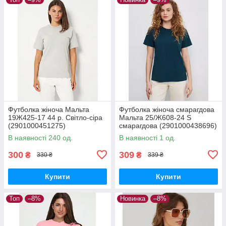
Футболка жіноча Мальта
Футболка жіноча смарагдова
19Ж425-17 44 р. Світло-сіра
Мальта 25/Ж608-24 S
(2901000451275)
смарагдова (2901000438696)
В наявності 240 од.
В наявності 1 од.
300
309
₴
₴
330 ₴
339 ₴
Купити
Купити
Топ
–8%
Новинка
–8%