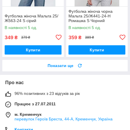
Футболка жіноча чорна
Футболка жіноча Мальта 25/
Мальта 25/Ж441-24-Н
Ж563-24 S сірий
Ромашка S Чорний
(2901000324197)
В наявності 5 од.
В наявності 5 од.
349
359
₴
₴
379 ₴
389 ₴
Купити
Купити
Показати ще
Про нас
96% позитивних з 23 відгуків за рік
Працює з 27.07.2011
м. Кременчук
перевулок Героїв Бреста, 44-А, Кременчук, Україна
Контакти