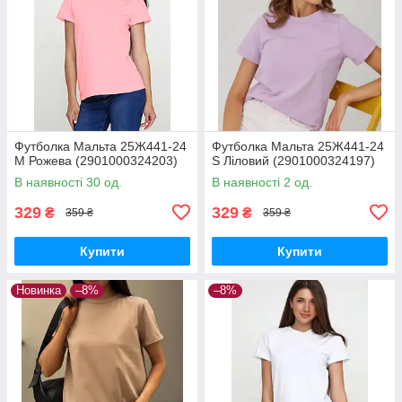
Футболка Мальта 25Ж441-24
Футболка Мальта 25Ж441-24
M Рожева (2901000324203)
S Ліловий (2901000324197)
В наявності 30 од.
В наявності 2 од.
329
329
₴
₴
359 ₴
359 ₴
Купити
Купити
Новинка
–8%
–8%