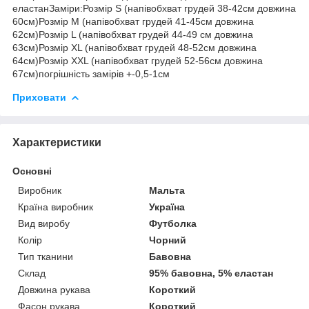
еластанЗаміри:Розмір S (напівобхват грудей 38-42см довжина
60см)Розмір М (напівобхват грудей 41-45см довжина
62см)Розмір L (напівобхват грудей 44-49 см довжина
63см)Розмір XL (напівобхват грудей 48-52см довжина
64см)Розмір XXL (напівобхват грудей 52-56см довжина
67см)погрішність замірів +-0,5-1см
Приховати
Характеристики
Основні
Виробник
Мальта
Країна виробник
Україна
Вид виробу
Футболка
Колір
Чорний
Тип тканини
Бавовна
Склад
95% бавовна, 5% еластан
Довжина рукава
Короткий
Фасон рукава
Короткий