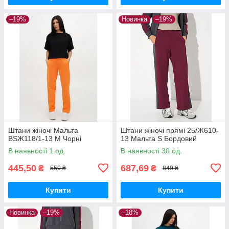
–19%
Новинка
–19%
Штани жіночі Мальта
Штани жіночі прямі 25/Ж610-
BSЖ118/1-13 M Чорні
13 Мальта S Бордовий
В наявності 1 од.
В наявності 30 од.
445,50
687,69
₴
₴
550 ₴
849 ₴
Купити
Купити
Новинка
–19%
–18%