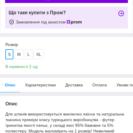
Що таке купити з Пром?
Замовлення під захистом
Розмір
S
M
L
XL
В наявності 2 од.
Опис
Характеристики
Доставка
Оплата
Умови п
Опис
Для штанів використовується виключно якісна та натуральна
тканина преміум класу турецького виробництва - футер
тринитка якості пеньє, у складі якої 95% бавовни та 5%
поліестеру. Модель маломірить на 1 розмір! Невеликий