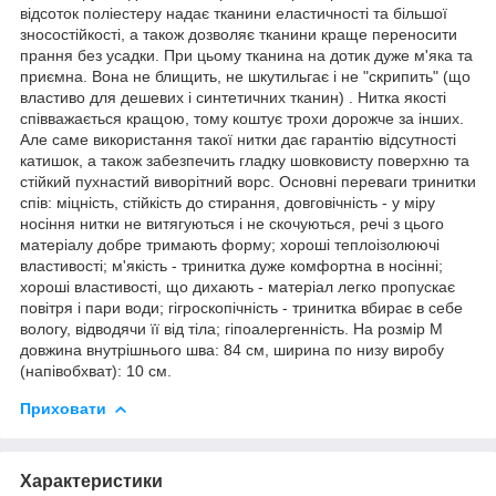
відсоток поліестеру надає тканини еластичності та більшої
зносостійкості, а також дозволяє тканини краще переносити
прання без усадки. При цьому тканина на дотик дуже м'яка та
приємна. Вона не блищить, не шкутильгає і не "скрипить" (що
властиво для дешевих і синтетичних тканин) . Нитка якості
співважається кращою, тому коштує трохи дорожче за інших.
Але саме використання такої нитки дає гарантію відсутності
катишок, а також забезпечить гладку шовковисту поверхню та
стійкий пухнастий виворітний ворс. Основні переваги тринитки
спів: міцність, стійкість до стирання, довговічність - у міру
носіння нитки не витягуються і не скочуються, речі з цього
матеріалу добре тримають форму; хороші теплоізолюючі
властивості; м'якість - тринитка дуже комфортна в носінні;
хороші властивості, що дихають - матеріал легко пропускає
повітря і пари води; гігроскопічність - тринитка вбирає в себе
вологу, відводячи її від тіла; гіпоалергенність. На розмір М
довжина внутрішнього шва: 84 см, ширина по низу виробу
(напівобхват): 10 см.
Приховати
Характеристики