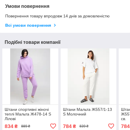
Умови повернення
Повернення товару впродовж 14 днів за домовленістю
Всі умови повернення
Подібні товари компанії
Штани спортивні жіночі
Штани Мальта Ж557/1-13
Штан
теплі Мальта Ж478-14 S
S Молочний
Ж557
Лілові
св.
834
784
784
₴
₴
889 ₴
839 ₴