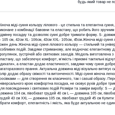
будь-який товар не п
іноча міді-сукня кольору лілового - це стильна та елегантна сукня,
иконане з комбінації бавовни та еластану, що робить його зручни
ідмінну посадку та дозволяє сукні добре тримати форму. S- довжин
- 105 см, 42см XL- 106см, 43см XXL- 105см, 45см.Жіноча міді-сукня
ожен день Жіноча міді-сукня лілового кольору — стильний та уніве
собливих подій. Завдяки стриманому, але водночас елегантному д
рогулянок, зустрічей або святкових заходів. Модель виготовлена з 
ластану, що забезпечує комфорт, м’якість і приємні тактильні відч
дихати», а еластан додає еластичності, завдяки чому сукня добре с
агаторазового прання. Актуальна довжина міді візуально витягує си
олір додає образу свіжості та витонченості. Міді-сукня жіноча лег
росівками — для створення як класичного, так і casual-образу. Пер
ніверсального крою комфортна посадка, не сковує рухів добре три
ля повсякденних і святкових подій Розміри та заміри виробу: S — 
овжина 104 см, півобхват грудей 40 см L — довжина 105 см, півобх
рудей 43 см XXL — довжина 105 см, півобхват грудей 45 см Купити 
брати комфорт, елегантність і якість, яка буде актуальною не один