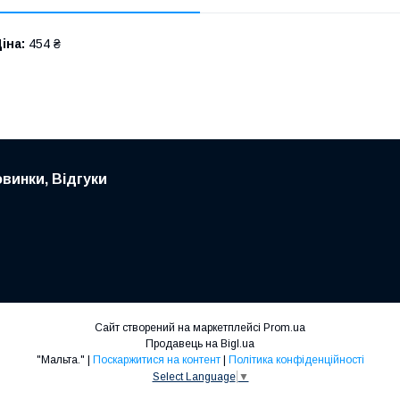
іна:
454 ₴
овинки, Відгуки
Сайт створений на маркетплейсі
Prom.ua
Продавець на Bigl.ua
"Мальта." |
Поскаржитися на контент
|
Політика конфіденційності
Select Language
▼