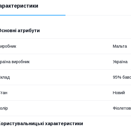
арактеристики
Основні атрибути
иробник
Мальта
раїна виробник
Україна
Склад
95% баво
Стан
Новий
олір
Фіолетов
Користувальницькі характеристики