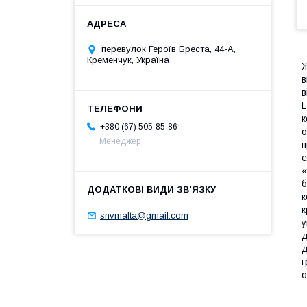
перевулок Героїв Бреста, 44-А,
Кременчук, Україна
Ж
в
в
L
к
+380 (67) 505-85-86
о
Менеджер
п
е
«
б
к
к
snvmalta@gmail.com
у
д
д
г
о