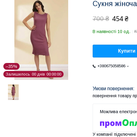
Сукня жіноча
454 ₴
700 ₴
В наявності 10 од.
К
Купити
+380675058586
–35%
Залишилось
0
0
днів
0
0
0
0
0
0
повернення товару п
У компанії підключені