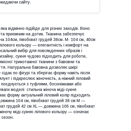
окидаючи сайту.
 яка відмінно підійде для різних заходів. Воно
м та приємним на дотик. Тканина забезпечує
а 104см, півобхват грудей 38см. M- 104 см, 40см
 лілового кольору — елегантність і комфорт на
рсальний вибір для повсякденних образів і
изайну, сукня чудово підходить для роботи,
якісної трикотажної тканини з бавовни та
уття. Натуральна бавовна дозволяє шкірі
ідає по фігурі та зберігає форму навіть після
лует і підкреслює жіночність, а ніжний ліловий
ко поєднується з туфлями, босоніжками або
еваги моделі: стильна жіноча міді-сукня
має форму актуальний ліловий колір підходить
довжина 104 см, півобхват грудей 38 см M —
ват грудей 42 см XL — довжина 106 см, півобхват
жіночу міді-сукню лілового кольору — означає
 сезон.