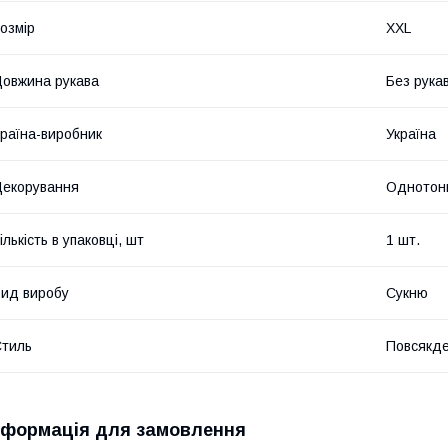
озмір
XXL
овжина рукава
Без рука
раїна-виробник
Україна
екорування
Однотон
ількість в упаковці, шт
1 шт.
ид виробу
Сукню
тиль
Повсякд
нформація для замовлення