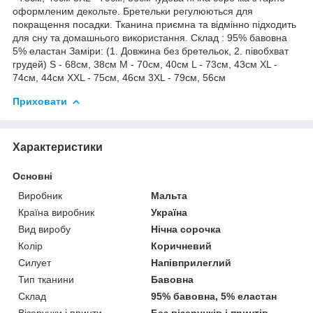
оформленим декольте. Бретельки регулюються для
покращення посадки. Тканина приємна та відмінно підходить
для сну та домашнього використання. Склад : 95% бавовна
5% еластан Заміри: (1. Довжина без бретельок, 2. півобхват
грудей) S - 68см, 38см M - 70см, 40см L - 73см, 43см XL -
74см, 44см XXL - 75см, 46см 3XL - 79см, 56см
Приховати
Характеристики
Основні
Виробник
Мальта
Країна виробник
Україна
Вид виробу
Нічна сорочка
Колір
Коричневий
Силует
Напівприлеглий
Тип тканини
Бавовна
Склад
95% бавовна, 5% еластан
Візерунки і принти
Без візерунків і принтів