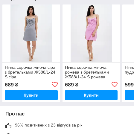
Нічна сорочка жіноча сіра
Нічна сорочка жіноча
Нічн
з бретельками Ж588/1-24
рожева з бретельками
пуд
S сіра
Ж588/1-24 S рожева
689
689
599
₴
₴
Купити
Купити
Про нас
96% позитивних з 23 відгуків за рік