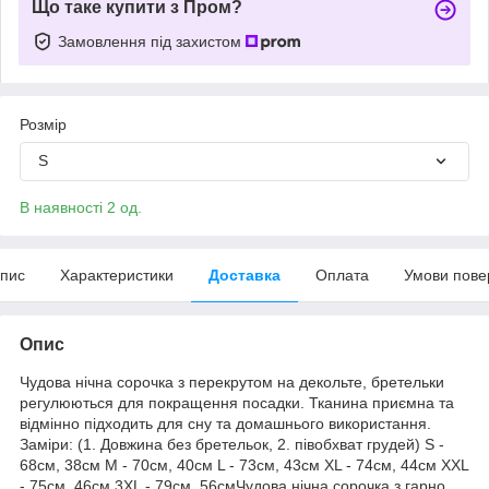
Що таке купити з Пром?
Замовлення під захистом
Розмір
S
В наявності 2 од.
пис
Характеристики
Доставка
Оплата
Умови пове
Опис
Чудова нічна сорочка з перекрутом на декольте, бретельки
регулюються для покращення посадки. Тканина приємна та
відмінно підходить для сну та домашнього використання.
Заміри: (1. Довжина без бретельок, 2. півобхват грудей) S -
68см, 38см M - 70см, 40см L - 73см, 43см XL - 74см, 44см XXL
- 75см, 46см 3XL - 79см, 56смЧудова нічна сорочка з гарно