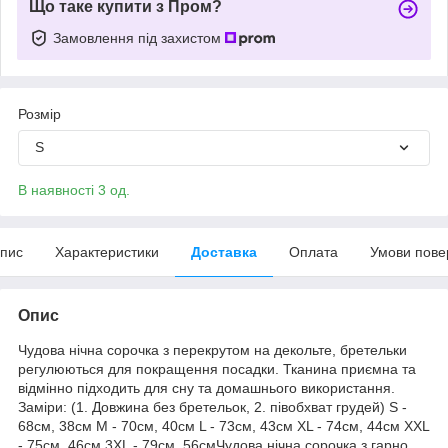
Що таке купити з Пром?
Замовлення під захистом
Розмір
S
В наявності 3 од.
пис
Характеристики
Доставка
Оплата
Умови пове
Опис
Чудова нічна сорочка з перекрутом на декольте, бретельки
регулюються для покращення посадки. Тканина приємна та
відмінно підходить для сну та домашнього використання.
Заміри: (1. Довжина без бретельок, 2. півобхват грудей) S -
68см, 38см M - 70см, 40см L - 73см, 43см XL - 74см, 44см XXL
- 75см, 46см 3XL - 79см, 56смЧудова нічна сорочка з гарно