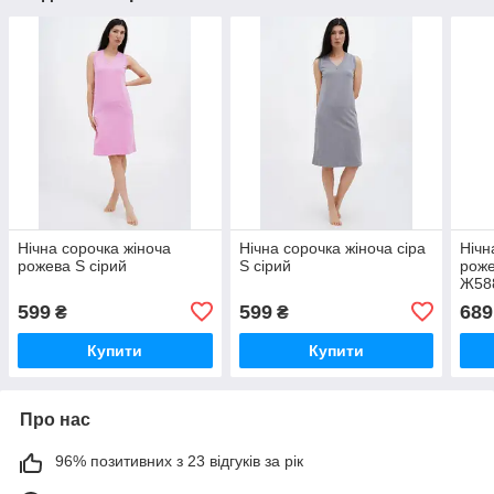
Нічна сорочка жіноча
Нічна сорочка жіноча сіра
Нічн
рожева S сірий
S сірий
роже
Ж588
599
599
689
₴
₴
Купити
Купити
Про нас
96% позитивних з 23 відгуків за рік