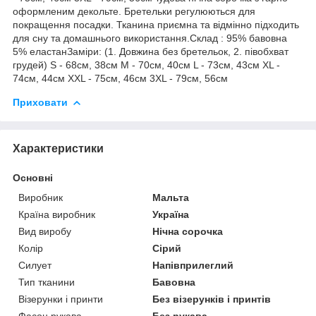
оформленим декольте. Бретельки регулюються для
покращення посадки. Тканина приємна та відмінно підходить
для сну та домашнього використання.Склад : 95% бавовна
5% еластанЗаміри: (1. Довжина без бретельок, 2. півобхват
грудей) S - 68см, 38см M - 70см, 40см L - 73см, 43см XL -
74см, 44см XXL - 75см, 46см 3XL - 79см, 56см
Приховати
Характеристики
Основні
Виробник
Мальта
Країна виробник
Україна
Вид виробу
Нічна сорочка
Колір
Сірий
Силует
Напівприлеглий
Тип тканини
Бавовна
Візерунки і принти
Без візерунків і принтів
Фасон рукава
Без рукава