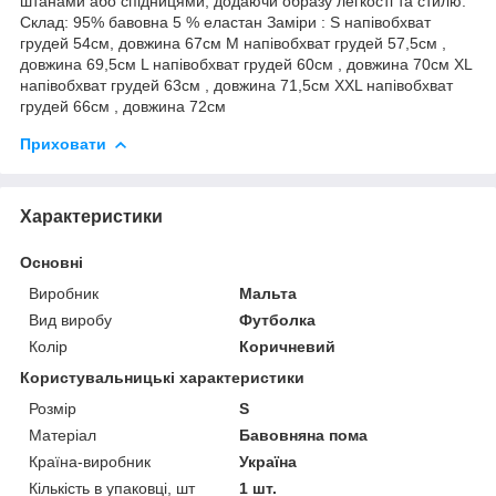
штанами або спідницями, додаючи образу легкості та стилю.
Склад: 95% бавовна 5 % еластан Заміри : S напівобхват
грудей 54см, довжина 67см M напівобхват грудей 57,5см ,
довжина 69,5см L напівобхват грудей 60см , довжина 70см XL
напівобхват грудей 63см , довжина 71,5см XXL напівобхват
грудей 66см , довжина 72см
Приховати
Характеристики
Основні
Виробник
Мальта
Вид виробу
Футболка
Колір
Коричневий
Користувальницькі характеристики
Розмір
S
Матеріал
Бавовняна пома
Країна-виробник
Україна
Кількість в упаковці, шт
1 шт.