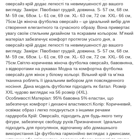
оверсайз крій додає легкості та невимушеності до вашого
вигляду. Заміри: Півобхват грудей, довжина. S- 57 см, 68 см.
M- 59 см, 68см. L- 61 см, 69 см. XL- 63 см, 72 см. XXL- 66 см,
75см.Ця жіноча футболка оверсайз – це ідеальний вибір для
створення елегантного та сучасного образу. Вона привертає
увагу своїм стильним дизайном та яскравим кольором. М'який
матеріал забезпечує комфорт протягом усього дня, а
оверсайз крій додає легкості та невимушеності до вашого
вигляду. Заміри: Півобхват грудей, довжина. S- 57 см, 68 см.
M- 59 см, 68см. L- 61 см, 69 см. XL- 63 см, 72 см. XXL- 66 см,
75см.Світло-коричнева жіноча футболка оверсайз, бавовняна,
з відворотами на рукавах Модна та комфортна футболка
оверсайз для жінок у білому кольорі. Вільний крій та м'яка
тканина роблять її ідеальним вибором для повсякденного
носіння. Дана модель футболки підходить як батал. Розмір
XXL чудово виглядає на 56 розмір (4XL).
Особливості:Матеріал: 95% бавовна 5% еластан, що
забезпечує комфорт і дихаючі властивості.Колір: Коричневий,
освіжає образ і легко поєднується з іншими речами
гардероба.Крій: Оверсайз, підходить для будь-якого типу
фігури, забезпечує свободу рухів.Призначення: Ідеально
підходить для прогулянок, відпочинку або домашнього
використання.Ця футболка гармонійно виглядає з джинсами,