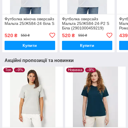
Футболка жіноча оверсайз
Футболка оверсайз
Футб
Мальта 25/Ж584-24 біла S
Мальта 25/Ж584-24-P2 S
Маль
Біла (2901000459219)
Рома
(290
520
520
439
₴
₴
550 ₴
550 ₴
Купити
Купити
Акційні пропозиції та новинки
Топ
–9%
Новинка
–9%