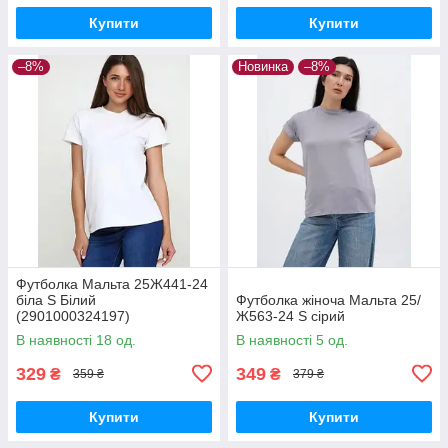
Купити
Купити
–8%
Новинка
–8%
Футболка Мальта 25Ж441-24
біла S Білий
Футболка жіноча Мальта 25/
(2901000324197)
Ж563-24 S сірий
В наявності 18 од.
В наявності 5 од.
329
349
₴
₴
359 ₴
379 ₴
Купити
Купити