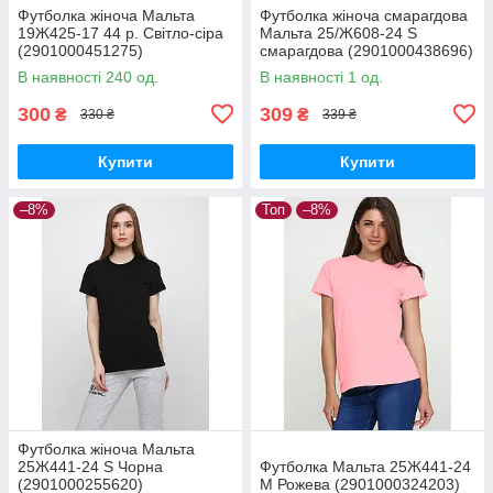
Футболка жіноча Мальта
Футболка жіноча смарагдова
19Ж425-17 44 р. Світло-сіра
Мальта 25/Ж608-24 S
(2901000451275)
смарагдова (2901000438696)
В наявності 240 од.
В наявності 1 од.
300
309
₴
₴
330 ₴
339 ₴
Купити
Купити
–8%
Топ
–8%
Футболка жіноча Мальта
25Ж441-24 S Чорна
Футболка Мальта 25Ж441-24
(2901000255620)
M Рожева (2901000324203)