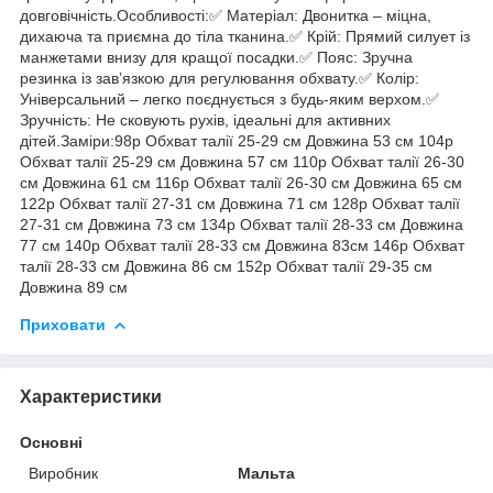
довговічність.Особливості:✅ Матеріал: Двонитка – міцна,
дихаюча та приємна до тіла тканина.✅ Крій: Прямий силует із
манжетами внизу для кращої посадки.✅ Пояс: Зручна
резинка із зав’язкою для регулювання обхвату.✅ Колір:
Універсальний – легко поєднується з будь-яким верхом.✅
Зручність: Не сковують рухів, ідеальні для активних
дітей.Заміри:98р Обхват талії 25-29 см Довжина 53 см 104р
Обхват талії 25-29 см Довжина 57 см 110р Обхват талії 26-30
см Довжина 61 см 116р Обхват талії 26-30 см Довжина 65 см
122р Обхват талії 27-31 см Довжина 71 см 128р Обхват талії
27-31 см Довжина 73 см 134р Обхват талії 28-33 см Довжина
77 см 140р Обхват талії 28-33 см Довжина 83см 146р Обхват
талії 28-33 см Довжина 86 см 152р Обхват талії 29-35 см
Довжина 89 см
Приховати
Характеристики
Основні
Виробник
Мальта