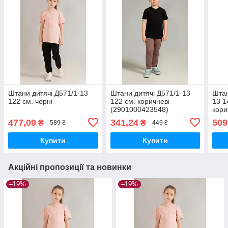
Штани дитячі Д571/1-13
Штани дитячі Д571/1-13
Штан
122 см. чорні
122 см. коричневі
13 1
(2901000423548)
кори
477,09
341,24
509
₴
₴
589 ₴
449 ₴
Купити
Купити
Акційні пропозиції та новинки
–19%
–19%