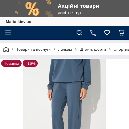
Malta.kiev.ua
Товари та послуги
Жінкам
Штани, шорти
Спортив
Новинка
–16%