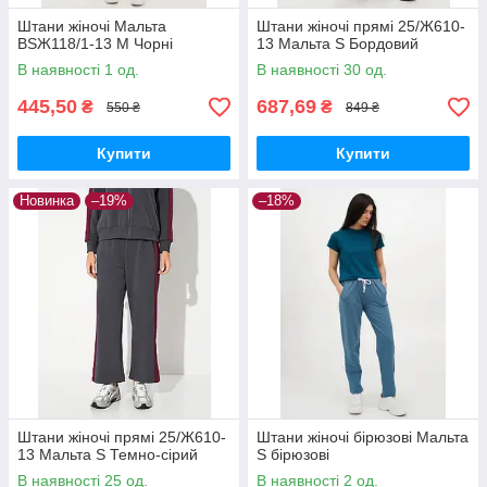
Штани жіночі Мальта
Штани жіночі прямі 25/Ж610-
BSЖ118/1-13 M Чорні
13 Мальта S Бордовий
В наявності 1 од.
В наявності 30 од.
445,50
687,69
₴
₴
550 ₴
849 ₴
Купити
Купити
Новинка
–19%
–18%
Штани жіночі прямі 25/Ж610-
Штани жіночі бірюзові Мальта
13 Мальта S Темно-сірий
S бірюзові
В наявності 25 од.
В наявності 2 од.