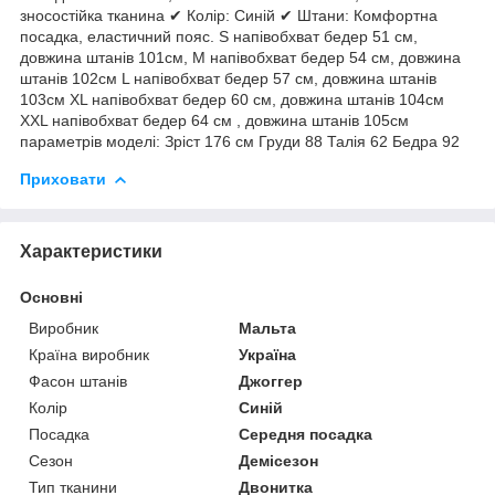
зносостійка тканина ✔ Колір: Синій ✔ Штани: Комфортна
посадка, еластичний пояс. S напівобхват бедер 51 см,
довжина штанів 101см, M напівобхват бедер 54 см, довжина
штанів 102см L напівобхват бедер 57 см, довжина штанів
103см XL напівобхват бедер 60 см, довжина штанів 104см
XXL напівобхват бедер 64 см , довжина штанів 105см
параметрів моделі: Зріст 176 см Груди 88 Талія 62 Бедра 92
Приховати
Характеристики
Основні
Виробник
Мальта
Країна виробник
Україна
Фасон штанів
Джоггер
Колір
Синій
Посадка
Середня посадка
Сезон
Демісезон
Тип тканини
Двонитка