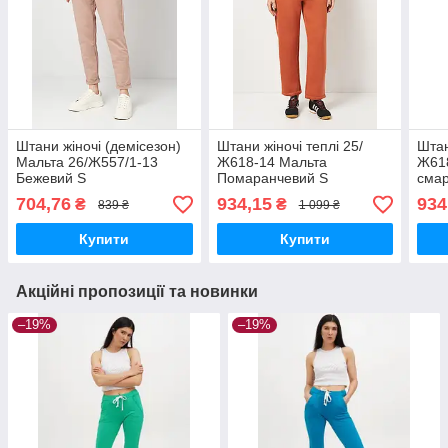
Штани жіночі (демісезон)
Штани жіночі теплі 25/
Штан
Мальта 26/Ж557/1-13
Ж618-14 Мальта
Ж61
Бежевий S
Помаранчевий S
смар
(2901000465210)
704,76
934,15
934
₴
₴
839 ₴
1 099 ₴
Купити
Купити
Акційні пропозиції та новинки
–19%
–19%