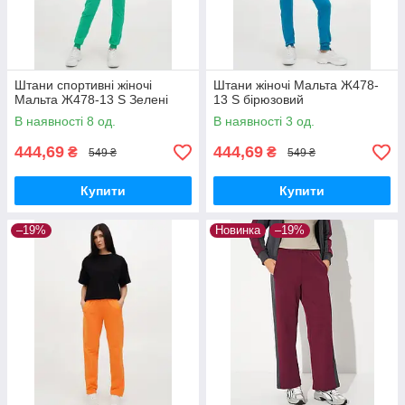
Штани спортивні жіночі
Штани жіночі Мальта Ж478-
Мальта Ж478-13 S Зелені
13 S бірюзовий
В наявності 8 од.
В наявності 3 од.
444,69
444,69
₴
₴
549 ₴
549 ₴
Купити
Купити
–19%
Новинка
–19%