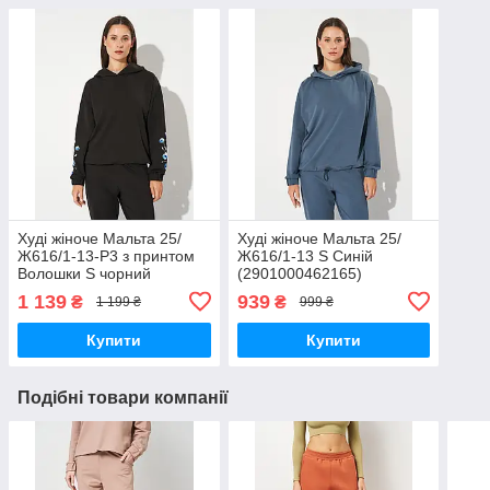
Худі жіноче Мальта 25/
Худі жіноче Мальта 25/
Ж616/1-13-Р3 з принтом
Ж616/1-13 S Синій
Волошки S чорний
(2901000462165)
(2901000462301)
1 139
939
₴
₴
1 199 ₴
999 ₴
Купити
Купити
Подібні товари компанії