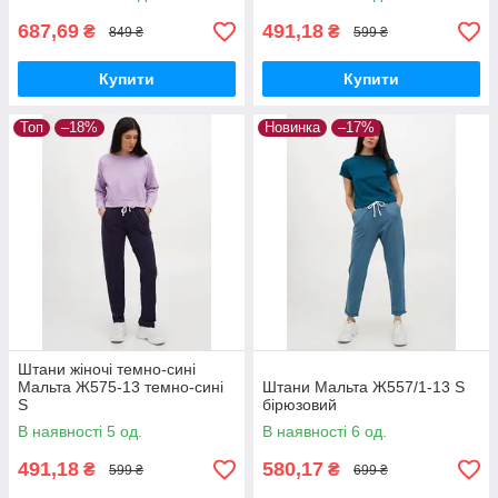
687,69
491,18
₴
₴
849 ₴
599 ₴
Купити
Купити
Топ
–18%
Новинка
–17%
Штани жіночі темно-сині
Мальта Ж575-13 темно-сині
Штани Мальта Ж557/1-13 S
S
бірюзовий
В наявності 5 од.
В наявності 6 од.
491,18
580,17
₴
₴
599 ₴
699 ₴