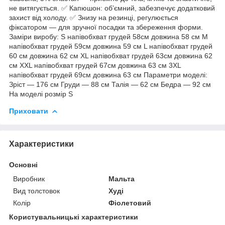
не витягується. ✅ Капюшон: об’ємний, забезпечує додатковий
захист від холоду. ✅ Знизу на резинці, регулюється
фіксатором — для зручної посадки та збереження форми.
Заміри виробу: S напівобхват грудей 58см довжина 58 см M
напівобхват грудей 59см довжина 59 см L напівобхват грудей
60 см довжина 62 см XL напівобхват грудей 63cм довжина 62
см XXL напівобхват грудей 67см довжина 63 см 3XL
напівобхват грудей 69см довжина 63 см Параметри моделі:
Зріст — 176 см Груди — 88 см Талія — 62 см Бедра — 92 см
На моделі розмір S
Приховати
Характеристики
Основні
Виробник
Мальта
Вид толстовок
Худі
Колір
Фіолетовий
Користувальницькі характеристики