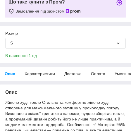
Що таке купити з Пром?
Замовлення під захистом
Розмір
S
В наявності 1 од.
Опис
Характеристики
Доставка
Оплата
Умови п
Опис
Жіноче худі, тепле Стильне та комфортне жіноче худі,
створене для максимального затишку у прохолодну погоду.
Виконане з якісної тринитки з начосом, чудово зберігає тепло,
а продуманий дизайн робить його не лише практичним, а й
модним елементом гардероба. Особливості: ✅ Матеріал:95%
бавовна, 5% еластан — приємне до тіла, м’яке та еластичне,