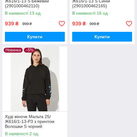
Ж616/1-13 S Бежевий
Ж616/1-13 S Синій
(2901000462110)
(2901000462165)
В наявності 13 од.
В наявності 16 од.
939
939
₴
₴
999 ₴
999 ₴
Купити
Купити
Новинка
–5%
Худі жіноче Мальта 25/
Ж616/1-13-Р3 з принтом
Волошки S чорний
(2901000462301)
В наявності 2 од.