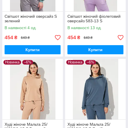
Світшот жіночий оверсайз S
Світшот жіночий фіолетовий
зелений
оверсайз 583-13 S
В наявності 4 од.
В наявності 13 од.
454
454
₴
₴
649 ₴
649 ₴
Купити
Купити
Новинка
–6%
Новинка
–6%
Худі жіноче Мальта 25/
Худі жіноче Мальта 25/