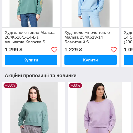
Худі жіноче тепле Мальта
Худі-поло жіноче тепле
Худі
26/Ж616/1-14-В з
Мальта 25/Ж619-14
14 S
вишивкою Колоски S
Блакитний S
(290
Бірюзовий
(2901000465654)
1 299
1 229
1 0
₴
₴
Купити
Купити
Акційні пропозиції та новинки
–30%
–30%