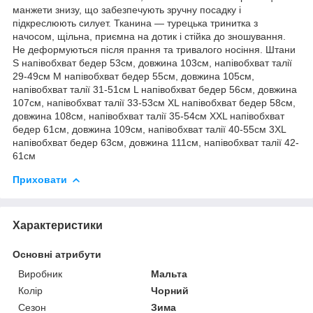
манжети знизу, що забезпечують зручну посадку і
підкреслюють силует. Тканина — турецька тринитка з
начосом, щільна, приємна на дотик і стійка до зношування.
Не деформуються після прання та тривалого носіння. Штани
S напівобхват бедер 53см, довжина 103см, напівобхват талії
29-49см М напівобхват бедер 55см, довжина 105см,
напівобхват талії 31-51см L напівобхват бедер 56см, довжина
107см, напівобхват талії 33-53см XL напівобхват бедер 58см,
довжина 108см, напівобхват талії 35-54см XXL напівобхват
бедер 61см, довжина 109см, напівобхват талії 40-55см 3XL
напівобхват бедер 63см, довжина 111см, напівобхват талії 42-
61см
Приховати
Характеристики
Основні атрибути
Виробник
Мальта
Колір
Чорний
Сезон
Зима