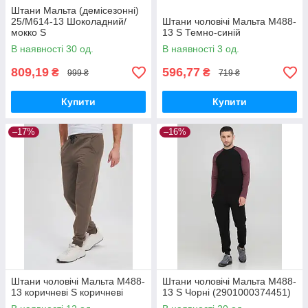
Штани Мальта (демісезонні)
25/М614-13 Шоколадний/
Штани чоловічі Мальта М488-
мокко S
13 S Темно-синій
В наявності 30 од.
В наявності 3 од.
809,19
596,77
₴
₴
999 ₴
719 ₴
Купити
Купити
–17%
–16%
Штани чоловічі Мальта М488-
Штани чоловічі Мальта М488-
13 коричневі S коричневі
13 S Чорні (2901000374451)