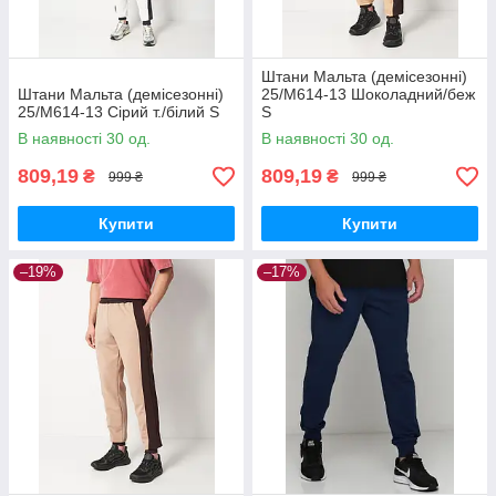
Штани Мальта (демісезонні)
Штани Мальта (демісезонні)
25/М614-13 Шоколадний/беж
25/М614-13 Сірий т./білий S
S
В наявності 30 од.
В наявності 30 од.
809,19
809,19
₴
₴
999 ₴
999 ₴
Купити
Купити
–19%
–17%