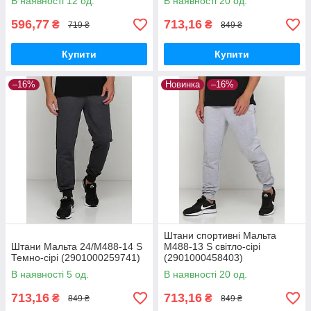
В наявності 12 од.
В наявності 20 од.
596,77
713,16
₴
₴
719 ₴
849 ₴
Купити
Купити
–16%
Новинка
–16%
Штани спортивні Мальта
Штани Мальта 24/М488-14 S
М488-13 S світло-сірі
Темно-сірі (2901000259741)
(2901000458403)
В наявності 5 од.
В наявності 20 од.
713,16
713,16
₴
₴
849 ₴
849 ₴