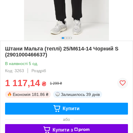
Штани Мальта (теплі) 25/М614-14 Чорний S
(2901000466637)
В наявності 5 од.
Код: 3263
Роздріб
1 117,14
₴
1 299 ₴
Економія
181.86 ₴
Залишилось
39 днів
Купити
або
Купити з