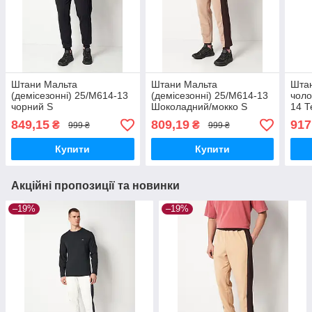
Штани Мальта
Штани Мальта
Штан
(демісезонні) 25/М614-13
(демісезонні) 25/М614-13
чоло
чорний S
Шоколадний/мокко S
14 Т
849,15
809,19
917
₴
₴
999 ₴
999 ₴
Купити
Купити
Акційні пропозиції та новинки
–19%
–19%