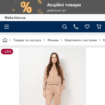
Malta.kiev.ua
Товари та послуги
Жінкам
Комплекти і костюми
К
–18%