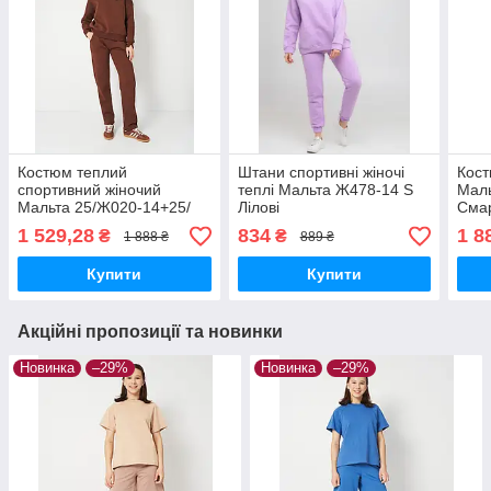
Костюм теплий
Штани спортивні жіночі
Кост
спортивний жіночий
теплі Мальта Ж478-14 S
Мал
Мальта 25/Ж020-14+25/
Лілові
Сма
Ж607-14 Шоколадний S
1 529,28
834
1 8
₴
₴
1 888 ₴
889 ₴
Купити
Купити
Акційні пропозиції та новинки
Новинка
–29%
Новинка
–29%