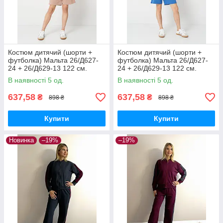
Костюм дитячий (шорти +
Костюм дитячий (шорти +
футболка) Мальта 26/Д627-
футболка) Мальта 26/Д627-
24 + 26/Д629-13 122 см.
24 + 26/Д629-13 122 см.
Бежевий
синій
В наявності 5 од.
В наявності 5 од.
637,58
637,58
₴
₴
898 ₴
898 ₴
Купити
Купити
Новинка
–19%
–19%