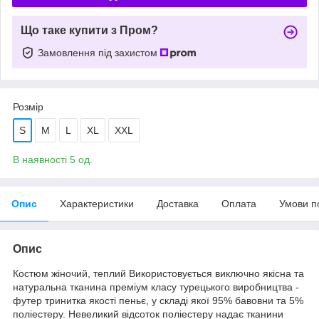
Що таке купити з Пром?
Замовлення під захистом
Розмір
S
M
L
XL
XXL
В наявності 5 од.
Опис
Характеристики
Доставка
Оплата
Умови п
Опис
Костюм жіночий, теплий Використовується виключно якісна та
натуральна тканина преміум класу турецького виробництва -
футер тринитка якості пеньє, у складі якої 95% бавовни та 5%
поліестеру. Невеликий відсоток поліестеру надає тканини