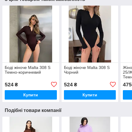
Боді жіноче Мalta 308 S
Боді жіноче Мalta 308 S
Жіно
Темно-коричневий
Чорний
25/Ж
Темн
(290
524
524
475
₴
₴
Купити
Купити
Подібні товари компанії