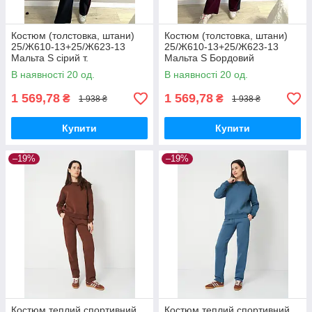
Костюм (толстовка, штани)
Костюм (толстовка, штани)
25/Ж610-13+25/Ж623-13
25/Ж610-13+25/Ж623-13
Мальта S сірий т.
Мальта S Бордовий
(2901000463568)
В наявності 20 од.
В наявності 20 од.
1 569,78
1 569,78
₴
₴
1 938 ₴
1 938 ₴
Купити
Купити
–19%
–19%
Костюм теплий спортивний
Костюм теплий спортивний