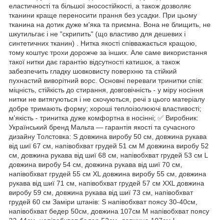
еластичності та більшої зносостійкості, а також дозволяє
тканини краще переносити прання без усадки. При цьому
тканина на дотик дуже м'яка та приємна. Вона не блищить, не
шкутильгає і не "скрипить" (що властиво для дешевих і
синтетичних тканин) . Нитка якості співважається кращою,
тому коштує трохи дорожче за інших. Але саме використання
такої нитки дає гарантію відсутності катишок, а також
забезпечить гладку шовковисту поверхню та стійкий
пухнастий виворітний ворс. Основні переваги тринитки спів:
міцність, стійкість до стирання, довговічність - у міру носіння
нитки не витягуються і не скочуються, речі з цього матеріалу
добре тримають форму; хороші теплоізолюючі властивості;
м'якість - тринитка дуже комфортна в носінні; ✅ Виробник:
Український бренд Мальта — гарантія якості та сучасного
дизайну Толстовка: S довжина виробу 50 см, довжина рукава
від шиї 67 см, напівобхват грудей 51 см М довжина виробу 52
см, довжина рукава від шиї 68 см, напівобхват грудей 53 см L
довжина виробу 54 см, довжина рукава від шиї 70 см,
напівобхват грудей 55 см XL довжина виробу 55 см, довжина
рукава від шиї 71 см, напівобхват грудей 57 см XXL довжина
виробу 59 см, довжина рукава від шиї 73 см, напівобхват
грудей 60 см Заміри штанів: S напівобхват поясу 30-40см,
напівобхват бедер 50см, довжина 107см М напівобхват поясу