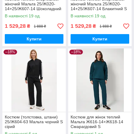
жіночий Мальта 25/Ж020-
жіночий Мальта 25/Ж020-
14+25/Ж607-14 Шоколадний
14+25/Ж607-14 Блакитний S
S
В наявності 19 од.
В наявності 19 од.
1 529,28
1 529,28
₴
₴
1 888 ₴
1 888 ₴
Купити
Купити
–18%
–18%
Костюм (толстовка, штани)
Костюм для жінок теплий
25/Ж604-63 Мальта чорний S
Мальта Ж616-14+Ж618-14
сірий
Смарагдовий S
В наявності 6 од.
В наявності 1 од.