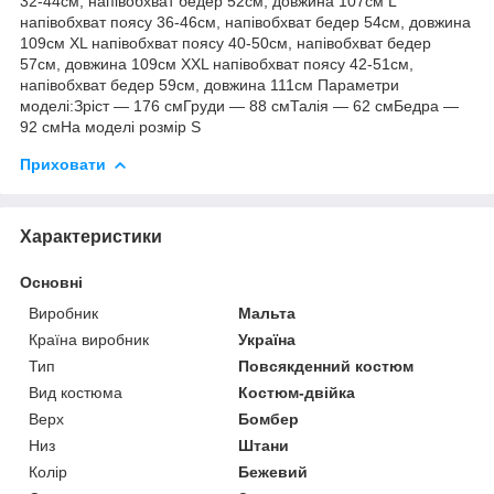
32-44см, напівобхват бедер 52см, довжина 107см L
напівобхват поясу 36-46см, напівобхват бедер 54см, довжина
109см XL напівобхват поясу 40-50см, напівобхват бедер
57см, довжина 109см XXL напівобхват поясу 42-51см,
напівобхват бедер 59см, довжина 111см Параметри
моделі:Зріст — 176 смГруди — 88 смТалія — 62 смБедра —
92 смНа моделі розмір S
Приховати
Характеристики
Основні
Виробник
Мальта
Країна виробник
Україна
Тип
Повсякденний костюм
Вид костюма
Костюм-двійка
Верх
Бомбер
Низ
Штани
Колір
Бежевий