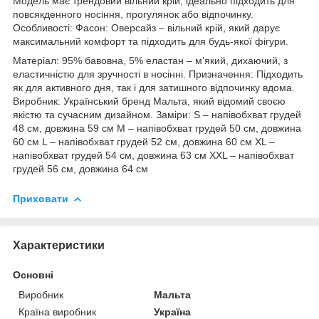
Модель має трендовий вільний крій, ідеально підходить для
повсякденного носіння, прогулянок або відпочинку.
Особливості: Фасон: Оверсайз – вільний крій, який дарує
максимальний комфорт та підходить для будь-якої фігури.
Матеріал: 95% бавовна, 5% еластан – м’який, дихаючий, з
еластичністю для зручності в носінні. Призначення: Підходить
як для активного дня, так і для затишного відпочинку вдома.
Виробник: Український бренд Мальта, який відомий своєю
якістю та сучасним дизайном. Заміри: S – напівобхват грудей
48 см, довжина 59 см M – напівобхват грудей 50 см, довжина
60 см L – напівобхват грудей 52 см, довжина 60 см XL –
напівобхват грудей 54 см, довжина 63 см XXL – напівобхват
грудей 56 см, довжина 64 см
Приховати
Характеристики
Основні
Виробник
Мальта
Країна виробник
Україна