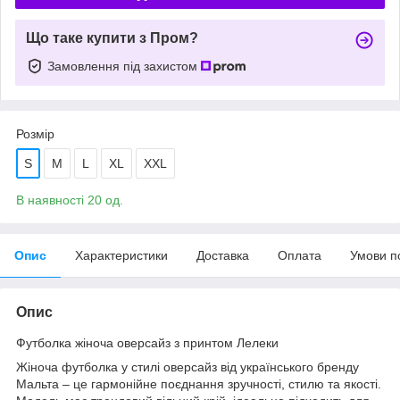
Що таке купити з Пром?
Замовлення під захистом
Розмір
S
M
L
XL
XXL
В наявності 20 од.
Опис
Характеристики
Доставка
Оплата
Умови п
Опис
Футболка жіноча оверсайз з принтом Лелеки
Жіноча футболка у стилі оверсайз від українського бренду
Мальта – це гармонійне поєднання зручності, стилю та якості.