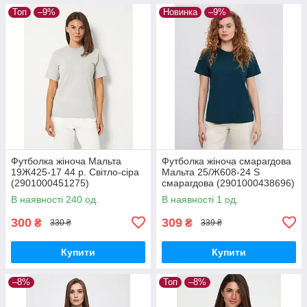
Топ
–9%
Новинка
–9%
Футболка жіноча Мальта
Футболка жіноча смарагдова
19Ж425-17 44 р. Світло-сіра
Мальта 25/Ж608-24 S
(2901000451275)
смарагдова (2901000438696)
В наявності 240 од.
В наявності 1 од.
300
309
₴
₴
330 ₴
339 ₴
Купити
Купити
–8%
Топ
–8%