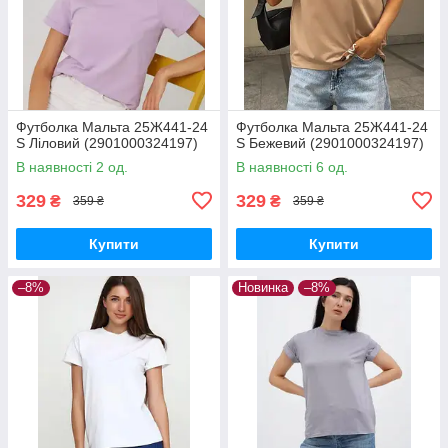
Футболка Мальта 25Ж441-24
Футболка Мальта 25Ж441-24
S Ліловий (2901000324197)
S Бежевий (2901000324197)
В наявності 2 од.
В наявності 6 од.
329
329
₴
₴
359 ₴
359 ₴
Купити
Купити
–8%
Новинка
–8%