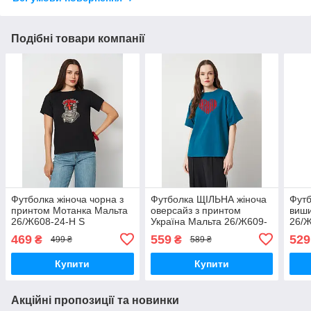
Подібні товари компанії
Футболка жіноча чорна з
Футболка ЩІЛЬНА жіноча
Футб
принтом Мотанка Мальта
оверсайз з принтом
виши
26/Ж608-24-Н S
Україна Мальта 26/Ж609-
26/Ж
24-Р2 смарагдова S
469
559
529
₴
₴
499 ₴
589 ₴
Купити
Купити
Акційні пропозиції та новинки