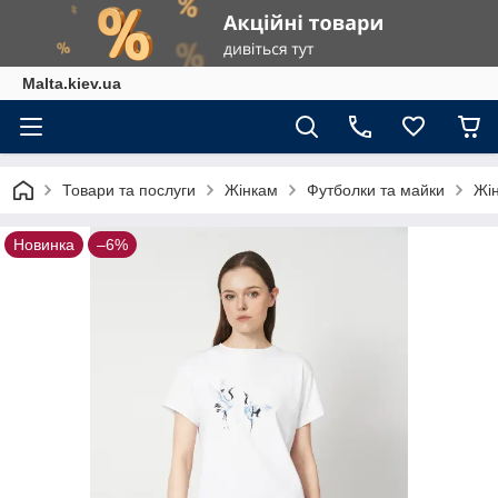
Malta.kiev.ua
Товари та послуги
Жінкам
Футболки та майки
Жін
Новинка
–6%